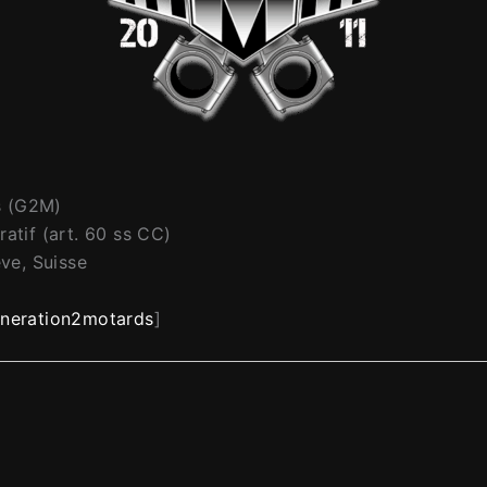
s (G2M)
atif (art. 60 ss CC)
ve, Suisse
neration2motards
]