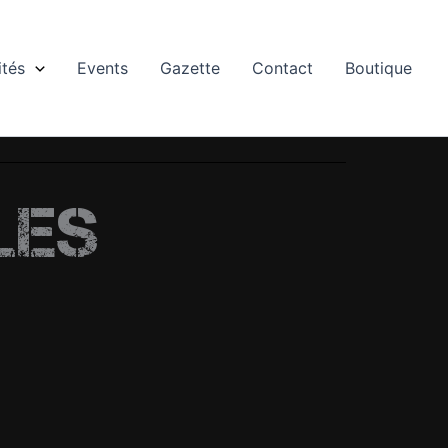
ités
Events
Gazette
Contact
Boutique
les