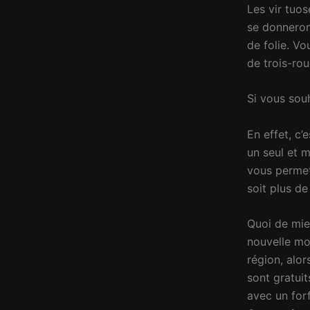
Les vir tuo
se donneron
de folie. V
de trois-ro
Si vous sou
En effet, c’
un seul et 
vous permet
soit plus de
Quoi de mie
nouvelle mo
région, alor
sont gratuits
avec un forf