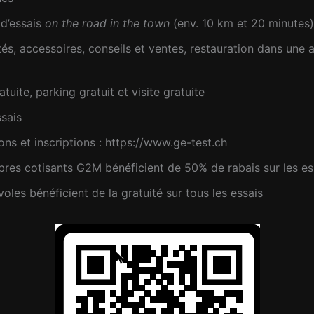
 d’essais
on the road in the town
(env. 10 km et 20 minutes)
s, accessoires, conseils et ventes, restauration dans une
atuite, parking gratuit et visite gratuite
ssais
ons et inscriptions : https://www.ge-test.ch
res cotisants G2M bénéficient de 50% de rabais sur les es
oles bénéficient de la gratuité sur tous les essais