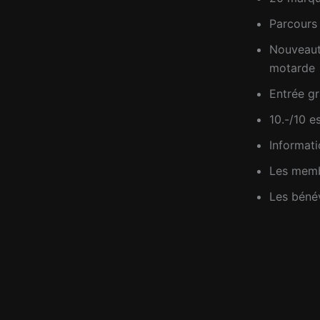
Parcours
Nouveauté
motarde
Entrée gr
10.-/10 e
Informati
Les memb
Les bénév