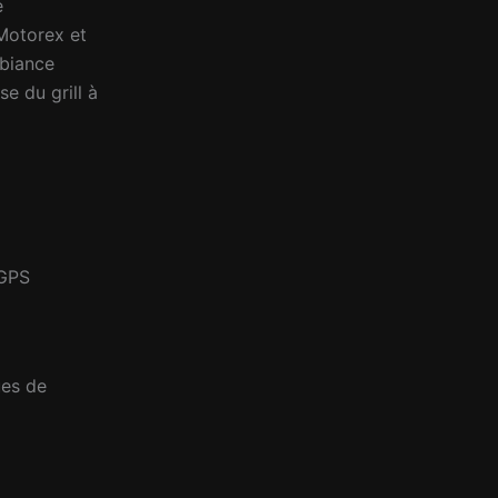
e
Motorex et
mbiance
e du grill à
(GPS
ues de