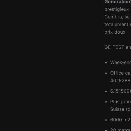
Generatio
prestigieux
Cembra, se 
totalement 
prix doux.
GE-TEST en 
Week-end
Office ca
46.18288
6.151569
Plus gra
Suisse r
6000 m2 
20 marq