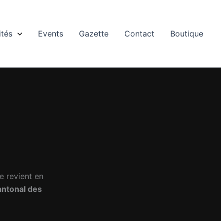
ités
Events
Gazette
Contact
Boutique
e revient en
antonal des