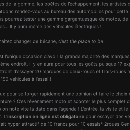
ses de la gomme, les poètes de l’échappement, les artiste
tdonc rendez-vous au bureau des automobiles pour cette 7
ous pourrez tester une gamme gargantuesque de motos, de 
ues… Il y aura même des véhicules électriques !
haitez changer de bécane, c’est
the place to be
!
est l’unique occasion d’avoir la grande majorité des marques
même endroit. Il y en aura pour tous les goûts puisque 17 e
tront d’essayer 20 marques de deux-roues et trois-roues m
 150 véhicules à l’essai !
ux pour se forger rapidement une opinion et faire le choix 
nture ? C’es l’événement moto et scooter le plus complet d
s on note vite la date dans l’agenda ! L’entrée, la visite et le
. L’
inscription en ligne est obligatoire
pour essayer des vé
ait hyper attractif de 10 francs pour 10 essais* 2roues Gen