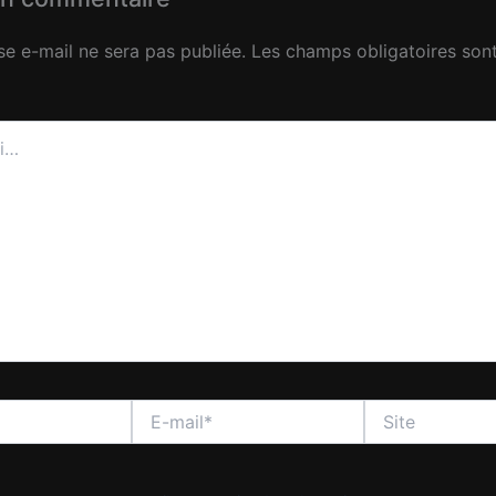
se e-mail ne sera pas publiée.
Les champs obligatoires sont
E-
Site
mail*