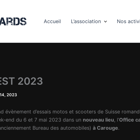
ards
Accueil
L’association
Nos activ
EST 2023
l 14, 2023
nd évènement d’essais motos et scooters de Suisse romand
ek-end du 6 et 7 mai 2023 dans un
nouveau lieu
, l’
Office c
anciennement Bureau des automobiles)
à Carouge
.