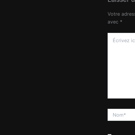
Votre adres
avec
*
Écrivez
ici…
Nom*