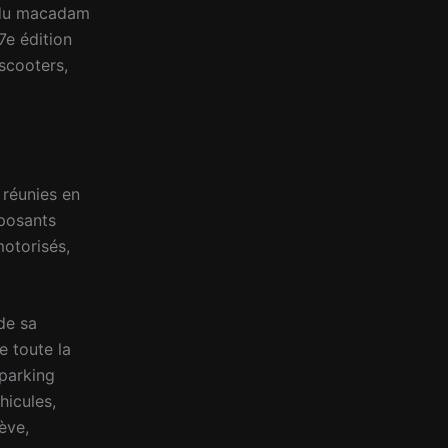
s du macadam
e édition
scooters,
 réunies en
xposants
otorisés,
de sa
e toute la
 parking
hicules,
ève,