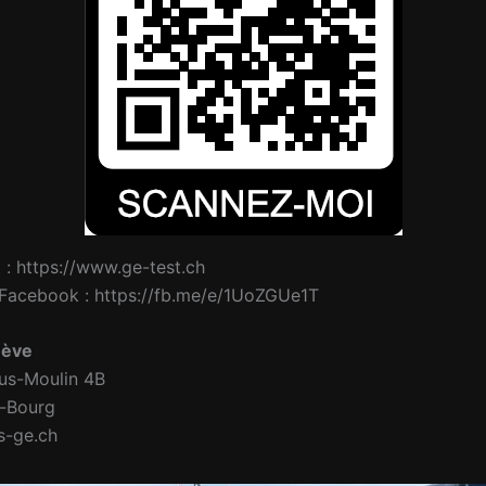
t : https://www.ge-test.ch
Facebook : https://fb.me/e/1UoZGUe1T
nève
us-Moulin 4B
-Bourg
s-ge.ch