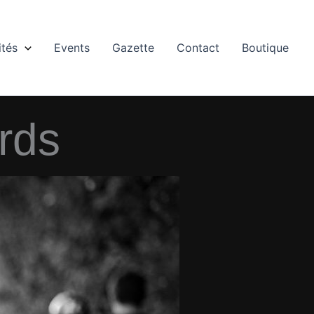
ités
Events
Gazette
Contact
Boutique
rds